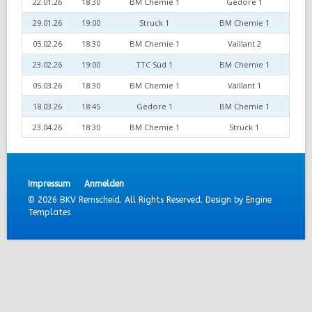
22.01.26
18:30
BM Chemie 1
Gedore 1
29.01.26
19:00
Struck 1
BM Chemie 1
05.02.26
18:30
BM Chemie 1
Vaillant 2
23.02.26
19:00
TTC Süd 1
BM Chemie 1
05.03.26
18:30
BM Chemie 1
Vaillant 1
18.03.26
18:45
Gedore 1
BM Chemie 1
23.04.26
18:30
BM Chemie 1
Struck 1
Impressum
Anmelden
© 2026 BKV Remscheid. All Rights Reserved. Design by
Engine
Templates