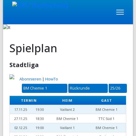
Spielplan
Stadtliga
Abonnieren
|
HowTo
TERMIN
HEIM
GAST
17.11.25
19:30
Vaillant 2
BM Chemie 1
27.11.25
18:30
BM Chemie 1
TTC Süd 1
02.12.25
19:00
Vaillant 1
BM Chemie 1