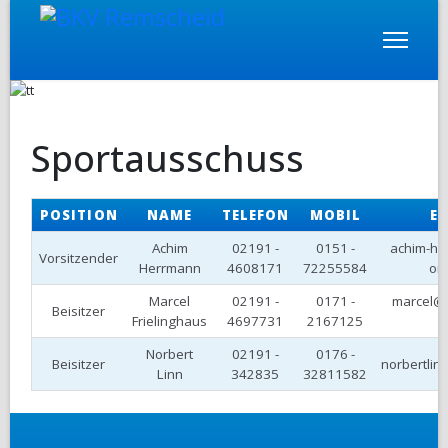
Sportausschuss
POSITION
NAME
TELEFON
MOBIL
E
Achim
02191 -
0151 -
achim-he
Vorsitzender
Herrmann
4608171
72255584
on
Marcel
02191 -
0171 -
marcel@f
Beisitzer
Frielinghaus
4697731
2167125
Norbert
02191 -
0176 -
Beisitzer
norbertlin
Linn
342835
32811582